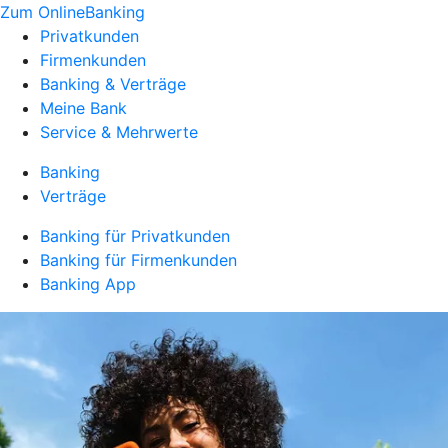
Zum OnlineBanking
Privatkunden
Firmenkunden
Banking & Verträge
Meine Bank
Service & Mehrwerte
Banking
Verträge
Banking für Privatkunden
Banking für Firmenkunden
Banking App