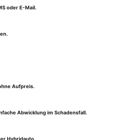
MS oder E-Mail.
men.
ohne Aufpreis.
infache Abwicklung im Schadensfall.
der Hybridauto.