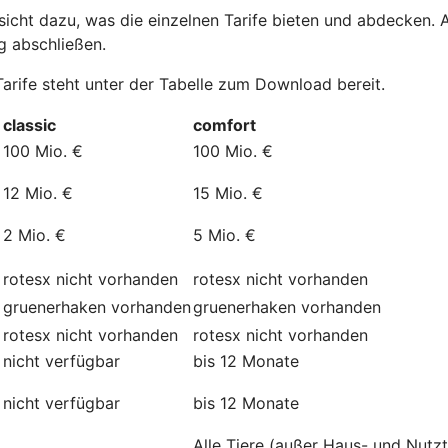
cht dazu, was die einzelnen Tarife bieten und abdecken. All
g abschließen.
Tarife steht unter der Tabelle zum Download bereit.
classic
comfort
100 Mio. €
100 Mio. €
12 Mio. €
15 Mio. €
2 Mio. €
5 Mio. €
rotesx
nicht vorhanden
rotesx
nicht vorhanden
gruenerhaken
vorhanden
gruenerhaken
vorhanden
rotesx
nicht vorhanden
rotesx
nicht vorhanden
nicht verfügbar
bis 12 Monate
nicht verfügbar
bis 12 Monate
Alle Tiere (außer Haus- und Nutzt