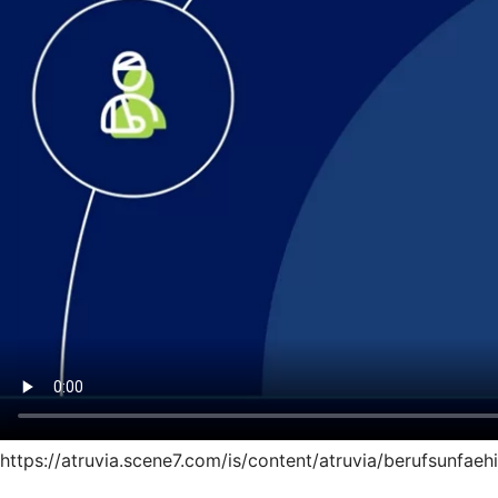
https://atruvia.scene7.com/is/content/atruvia/berufsunfae