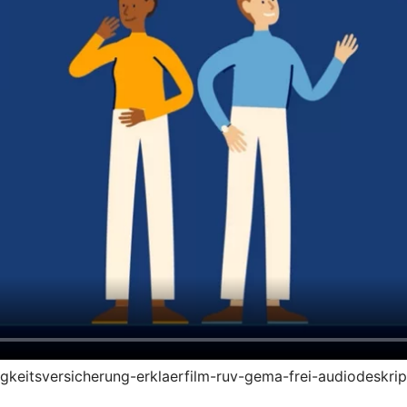
higkeitsversicherung-erklaerfilm-ruv-gema-frei-audiodeskri