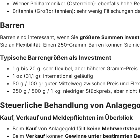
Wiener Philharmoniker (Österreich): ebenfalls hohe Re
Britannia (Großbritannien): sehr wenig Fälschungen 
Barren
Barren sind interessant, wenn Sie
größere Summen invest
Sie an Flexibilität: Einen 250-Gramm-Barren können Sie nic
Typische Barrengrößen als Investment
1 g bis 20 g: sehr flexibel, aber höherer Gramm-Preis
1 oz (31,1 g): international geläufig
50 g / 100 g: guter Mittelweg zwischen Preis und Flexi
250 g / 500 g / 1 kg: niedriger Stückpreis, aber nicht 
Steuerliche Behandlung von Anlagego
Kauf, Verkauf und Meldepflichten im Überblick
Beim
Kauf
von Anlagegold
fällt
keine Mehrwertsteu
Beim
Verkauf
können
Gewinne unter bestimmten Be