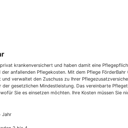
hr
rivat krankenversichert und haben damit eine Pflegepflicht
eil der anfallenden Pflegekosten. Mit dem Pflege FörderBahr
 und verwaltet den Zuschuss zu Ihrer Pflegezusatzversicher
er der gesetzlichen Mindestleistung. Das vereinbarte Pfl
 wofür Sie es einsetzen möchten. Ihre Kosten müssen Sie n
o Jahr
raden 2 bis 4